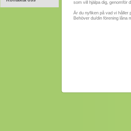
som vill hjälpa dig, genomför de
Är du nyfiken på vad vi håller 
Behöver du/din förening låna m